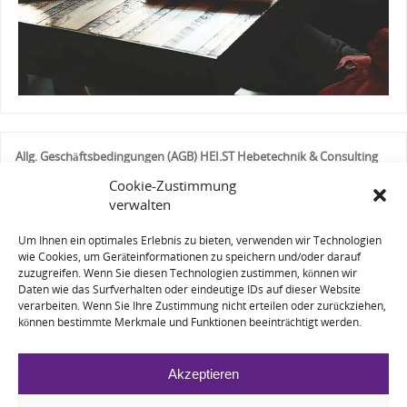
Allg. Geschäftsbedingungen (AGB) HEI.ST Hebetechnik & Consulting
Bereich Seminare 12/2017
Cookie-Zustimmung
verwalten
Um Ihnen ein optimales Erlebnis zu bieten, verwenden wir Technologien
wie Cookies, um Geräteinformationen zu speichern und/oder darauf
zuzugreifen. Wenn Sie diesen Technologien zustimmen, können wir
Daten wie das Surfverhalten oder eindeutige IDs auf dieser Website
KONTAKT
verarbeiten. Wenn Sie Ihre Zustimmung nicht erteilen oder zurückziehen,
AGB
können bestimmte Merkmale und Funktionen beeinträchtigt werden.
IMPRESSUM
DATENSCHUTZ
COOKIE-RICHTLINIE (EU)
Akzeptieren
Alle Rechte und Inhalte sind Eigentum der HEI.ST Inhaber oder es liegen