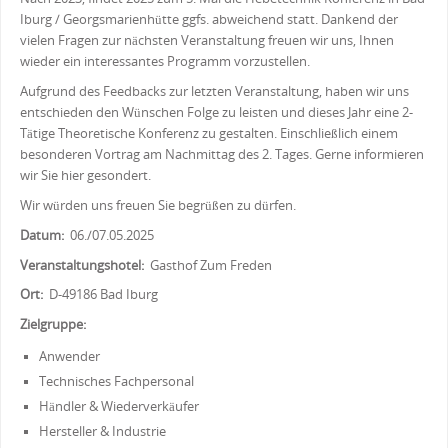
Nach 2023, findet 2025 zum 5. Mal die Hebetechnik Konferenz in Bad
Iburg / Georgsmarienhütte ggfs. abweichend statt. Dankend der
vielen Fragen zur nächsten Veranstaltung freuen wir uns, Ihnen
wieder ein interessantes Programm vorzustellen.
Aufgrund des Feedbacks zur letzten Veranstaltung, haben wir uns
entschieden den Wünschen Folge zu leisten und dieses Jahr eine 2-
Tätige Theoretische Konferenz zu gestalten. Einschließlich einem
besonderen Vortrag am Nachmittag des 2. Tages. Gerne informieren
wir Sie hier gesondert.
Wir würden uns freuen Sie begrüßen zu dürfen.
Datum:
06./07.05.2025
Veranstaltungshotel:
Gasthof Zum Freden
Ort:
D-49186 Bad Iburg
Zielgruppe:
Anwender
Technisches Fachpersonal
Händler & Wiederverkäufer
Hersteller & Industrie