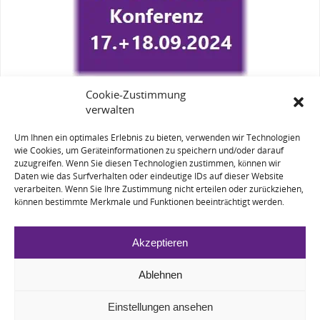
Cookie-Zustimmung
verwalten
Um Ihnen ein optimales Erlebnis zu bieten, verwenden wir Technologien
wie Cookies, um Geräteinformationen zu speichern und/oder darauf
zuzugreifen. Wenn Sie diesen Technologien zustimmen, können wir
Daten wie das Surfverhalten oder eindeutige IDs auf dieser Website
verarbeiten. Wenn Sie Ihre Zustimmung nicht erteilen oder zurückziehen,
KONTAKT
können bestimmte Merkmale und Funktionen beeinträchtigt werden.
AGB
IMPRESSUM
DATENSCHUTZ
Akzeptieren
COOKIE-RICHTLINIE (EU)
Ablehnen
Alle Rechte und Inhalte sind Eigentum der HEI.ST Inhaber oder es liegen
lizenzfreie und freiverwendbare Daten vor.
Einstellungen ansehen
POWERED BY
PARABOLA
&
WORDPRESS.